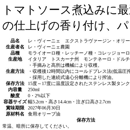
トマトソース煮込みに最
の仕上げの香り付け、パ
品名
レ・ヴィーニェ エクストラヴァージン・オリー
生産者名
レ・ヴィーニェ農園
品種
モライオーロ種・レッチーノ種・コレッジョーロ種
生産地
イタリア トスカーナ州 モンテネーロ・ドルチ
・手摘みと高所は機械により収穫。
生産方法
・収穫後12時間以内にコールドプレス法(低温圧搾
・採用した連続式遠心分離機により搾油。
保存方法
15度～17度に温度設定されたステンレス製タン
内容量
250ml
酸度
0・2%以下
容器サイズ
幅5.2cm・高さ14.4cm・注ぎ口高さ2.7cm
賞味期限
2027年06月30日
原材料名
食用オリーブ油
保存方法
常温、暗所に保存してください。